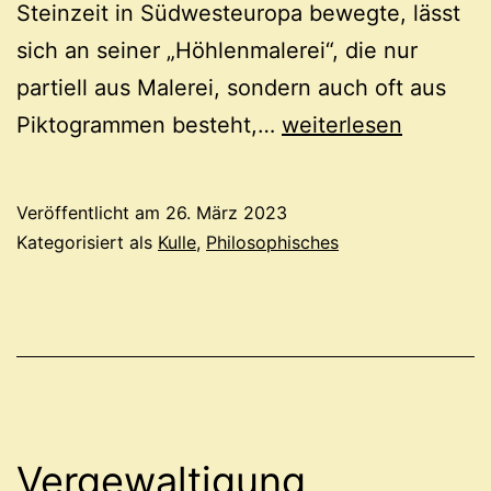
Steinzeit in Südwesteuropa bewegte, lässt
sich an seiner „Höhlenmalerei“, die nur
partiell aus Malerei, sondern auch oft aus
Wenn
Piktogrammen besteht,…
weiterlesen
der
Mensch
Veröffentlicht am
26. März 2023
der
Kategorisiert als
Kulle
,
Philosophisches
Würde
würdig
wäre
Vergewaltigung