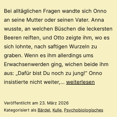
Bei alltäglichen Fragen wandte sich Onno
an seine Mutter oder seinen Vater. Anna
wusste, an welchen Büschen die leckersten
Beeren reiften, und Otto zeigte ihm, wo es
sich lohnte, nach saftigen Wurzeln zu
graben. Wenn es ihm allerdings ums
Erwachsenwerden ging, wichen beide ihm
aus: „Dafür bist Du noch zu jung!“ Onno
Woher
insistierte nicht weiter,…
weiterlesen
kommt
der
Veröffentlicht am
23. März 2026
Mensch?
Kategorisiert als
Bärdel
,
Kulle
,
Psychobiologisches