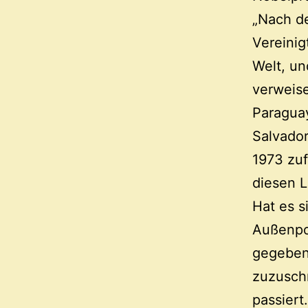
„Nach de
Vereinig
Welt, un
verweise
Paraguay
Salvador
1973 zuf
diesen 
Hat es s
Außenpol
gegeben,
zuzuschr
passiert.