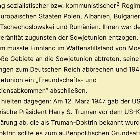
2
ng sozialistischer bzw. kommunistischer
Regim
uropäischen Staaten Polen, Albanien, Bulgarie
 Tschechoslowakei und Rumänien. Ihnen war de
eränität zugunsten der Sowjetunion entzogen.
m musste Finnland im Waffenstillstand von Mo
ße Gebiete an die Sowjetunion abtreten, seine
ngen zum Deutschen Reich abbrechen und 194
etunion ein „Freundschafts- und
tionsabkommen“ abschließen.
 hielten dagegen: Am 12. März 1947 gab der U
nische Präsident Harry S. Truman vor dem US-
lärung ab, die als Truman-Doktrin bekannt wur
oktrin sollte es zum außenpolitischen Grundsat