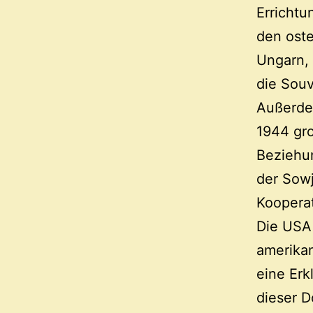
Errichtu
den oste
Ungarn,
die Souv
Außerde
1944 gro
Beziehu
der Sowj
Koopera
Die USA
amerika
eine Erk
dieser D