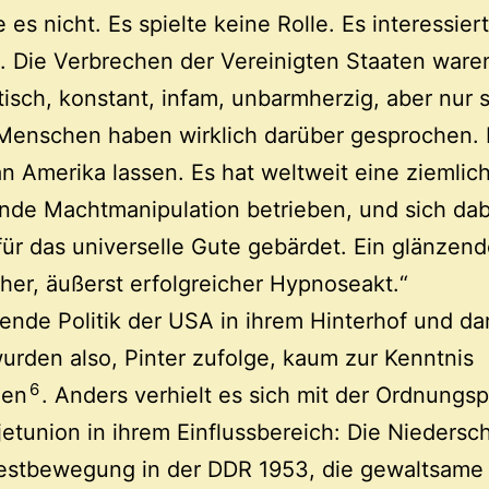
e es nicht. Es spielte keine Rolle. Es interessier
 Die Verbrechen der Vereinigten Staaten ware
isch, konstant, infam, unbarmherzig, aber nur 
Menschen haben wirklich darüber gesprochen.
 Amerika lassen. Es hat weltweit eine ziemlich
nde Machtmanipulation betrieben, und sich dab
 für das universelle Gute gebärdet. Ein glänzend
cher, äußerst erfolgreicher Hypnoseakt.“
ende Politik der USA in ihrem Hinterhof und da
urden also, Pinter zufolge, kaum zur Kenntnis
6
en
. Anders verhielt es sich mit der Ordnungspo
etunion in ihrem Einflussbereich: Die Niedersc
testbewegung in der DDR 1953, die gewaltsame