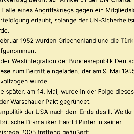
tikvertrag beruht auf Artikel 51 der UN-Charta.
m Falle eines Angriffskriegs gegen ein Mitgliedsl
rteidigung erlaubt, solange der UN-Sicherheitsr
rde.
ebruar 1952 wurden Griechenland und die Türke
ufgenommen.
der Westintegration der Bundesrepublik Deuts
ese zum Beitritt eingeladen, der am 9. Mai 195
h vollzogen wurde.
e später, am 14. Mai, wurde in der Folge diese
s der Warschauer Pakt gegründet.
npolitik der USA nach dem Ende des II. Weltkr
 britische Dramatiker Harold Pinter in seiner
isrede 2005 treffend geäußert: