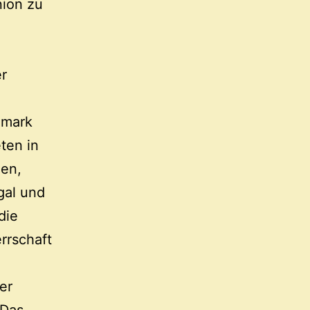
ion zu
er
emark
ten in
ien,
gal und
die
errschaft
er