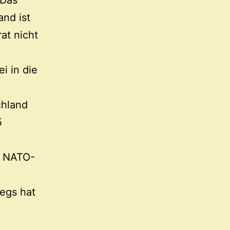
 Das
and ist
at nicht
i in die
chland
5
s NATO-
iegs hat