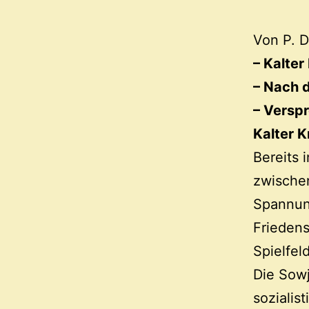
Von P. D
– Kalter
– Nach 
– Versp
Kalter K
Bereits 
zwischen
Spannun
Frieden
Spielfeld
Die Sowj
sozialis