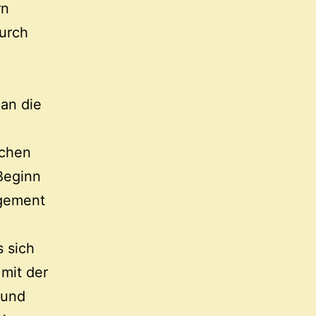
rn
durch
man die
schen
Beginn
agement
s sich
 mit der
 und