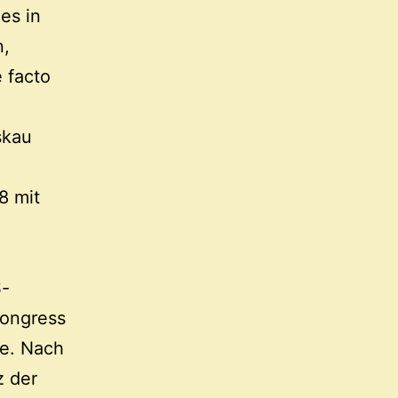
es in
n,
 facto
skau
8 mit
S-
Kongress
de. Nach
z der