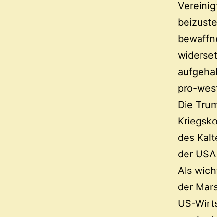
Vereinig
beizuste
bewaffn
widerset
aufgehal
pro-west
Die Tru
Kriegsko
des Kalt
der USA 
Als wich
der Mars
US-Wirts