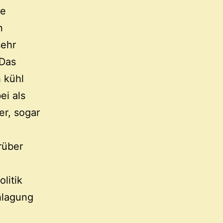
te
n
sehr
 Das
 kühl
ei als
er, sogar
rüber
litik
hlagung