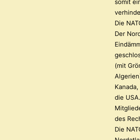
somit e
verhinde
Die NATO
Der Nord
Eindämm
geschlo
(mit Grö
Algerien)
Kanada,
die USA.
Mitglied
des Rech
Die NATO