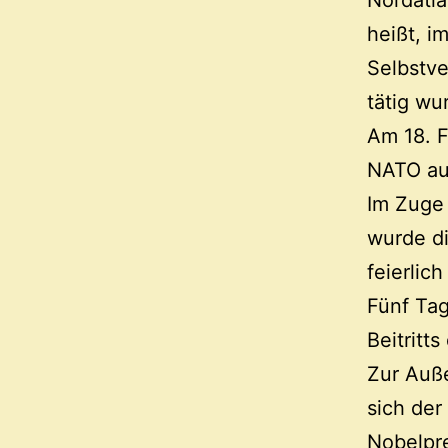
Nordatla
heißt, i
Selbstve
tätig wu
Am 18. F
NATO a
Im Zuge 
wurde di
feierlic
Fünf Tag
Beitritt
Zur Auße
sich der
Nobelpre