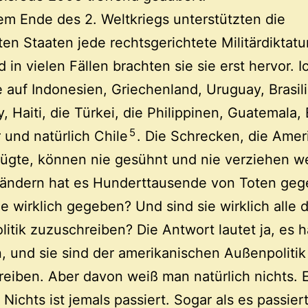
m Ende des 2. Weltkriegs unterstützten die
ten Staaten jede rechtsgerichtete Militärdiktatu
d in vielen Fällen brachten sie sie erst hervor. I
 auf Indonesien, Griechenland, Uruguay, Brasil
, Haiti, die Türkei, die Philippinen, Guatemala, 
5
 und natürlich Chile
. Die Schrecken, die Amer
ügte, können nie gesühnt und nie verziehen we
Ländern hat es Hunderttausende von Toten geg
ie wirklich gegeben? Und sind sie wirklich alle 
itik zuzuschreiben? Die Antwort lautet ja, es h
 und sie sind der amerikanischen Außenpolitik
eiben. Aber davon weiß man natürlich nichts. Es
 Nichts ist jemals passiert. Sogar als es passier