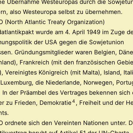
ine Übernahme Westeuropas durch die Sowjetun
rn, also Westeuropa selbst zu übernehmen.
 (North Atlantic Treaty Organization)
atlantikpakt wurde am 4. April 1949 im Zuge d
ungspolitik der USA gegen die Sowjetunion
ssen. Gründungsmitglieder waren Belgien, Dän
nland), Frankreich (mit den französischen Gebie
, Vereinigtes Königreich (mit Malta), Island, Ital
 Luxemburg, die Niederlande, Norwegen, Portu
 In der Präambel des Vertrages bekennen sich 
4
er zu Frieden, Demokratie
, Freiheit und der H
ts.
 ordnete sich den Vereinten Nationen unter. D