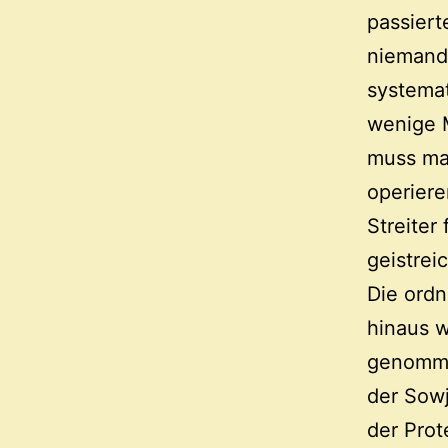
passiert
niemand.
systemat
wenige 
muss man
operiere
Streiter
geistrei
Die ordn
hinaus w
genomm
der Sowj
der Pro